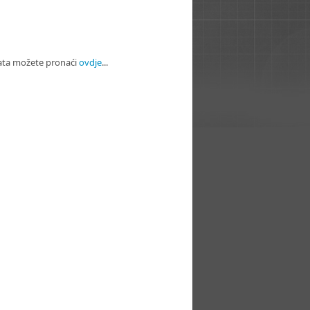
kata možete pronaći
ovdje
...