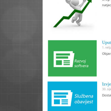
natje
Uput
1. vel
Objavl
Izvje
30. si
Dostav