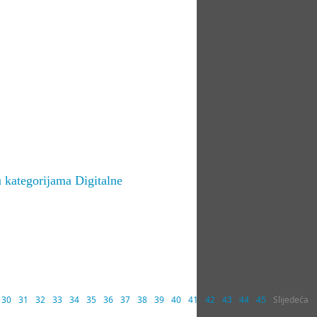
 kategorijama Digitalne
30
31
32
33
34
35
36
37
38
39
40
41
42
43
44
45
Slijedeća