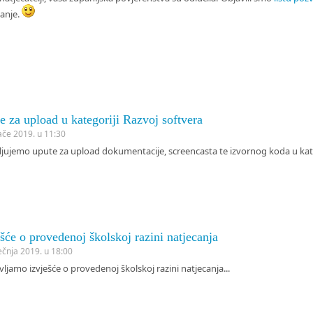
canje.
e za upload u kategoriji Razvoj softvera
jače 2019. u 11:30
jujemo upute za upload dokumentacije, screencasta te izvornog koda u katego
šće o provedenoj školskoj razini natjecanja
ječnja 2019. u 18:00
ljamo izvješće o provedenoj školskoj razini natjecanja...