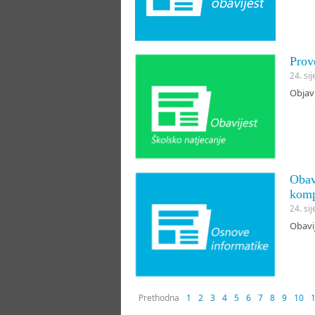
Prov
24. si
Objavl
Obav
komp
24. si
Obavij
Prethodna
1
2
3
4
5
6
7
8
9
10