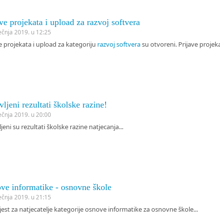
ve projekata i upload za razvoj softvera
ječnja 2019. u 12:25
e projekata i upload za kategoriju
razvoj softvera
su otvoreni. Prijave proje
ljeni rezultati školske razine!
ječnja 2019. u 20:00
jeni su rezultati školske razine natjecanja...
ve informatike - osnovne škole
ječnja 2019. u 21:15
est za natjecatelje kategorije osnove informatike za osnovne škole...