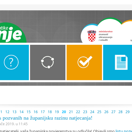
Naslovnica
atjecanju
Kategorije
ALGORITMI SREDNJE
Propozicije
SKOLE
11
12
13
14
15
16
17
18
19
20
21
22
23
24
25
26
27
28
29
s pozvanih na županijsku razinu natjecanja!
jače 2019. u 11:45
natjecatelji, vaša županijska povjerenstva su odlučila! Objavili smo
listu poz