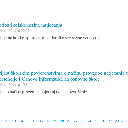
edba školske razine natjecanja
ječnja 2019. u 22:00
jujemo kratke upute za provedbu školske razine natjecanja...
ijest školskim povjerenstvima o načinu provedbe natjecanja u
etencije i Osnove informatike za osnovne škole
ječnja 2019. u 19:51
est o načinu provedbe natjecanja za osnovne škole...
11
12
13
14
15
16
17
18
19
20
21
22
23
24
25
26
27
28
29