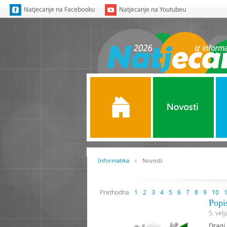
Natjecanje na Facebooku
Natjecanje na Youtubeu
Naslovnica
Naslovnica
Novosti
O N
Informatika
»
Novosti
Prethodna
1
2
3
4
5
6
7
8
9
10
Popi
5. vel
Dragi 