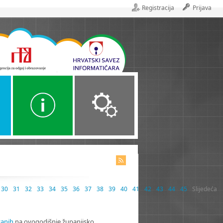
Registracija
Prijava
Alati
Organizacija
30
31
32
33
34
35
36
37
38
39
40
41
42
43
44
45
Slijedeća
vanih
na ovogodišnje županijsko