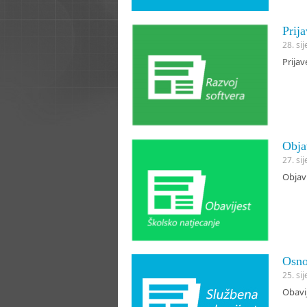
Prija
28. si
Prijav
Objav
27. si
Objavl
Osno
25. si
Obavij